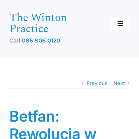
Skip
to
The Winton
content
Practice
Toggle
Naviga
Call
086 806 0120
Home
Osteopathy
Previous
Next
Physiotherapy
Betfan:
Treatments
Rewolucja w
Testimonials