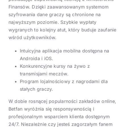
Finansów. Dzięki zaawansowanym systemom
szyfrowania dane graczy są chronione na
najwyższym poziomie. Szybkie wypłaty
wygranych to kolejny atut, który buduje zaufanie
wśród użytkowników.
Intuicyjna aplikacja mobilna dostępna na
Androida i iOS.
Konkurencyjne kursy na żywo z
transmisjami meczów.
Program lojalnościowy z nagrodami dla
stałych graczy.
W dobie rosnącej popularności zakładów online,
Betfan wyróżnia się responsywnością i
profesjonalnym wsparciem klienta dostępnym
24/7. Niezależnie czy jesteś zagorzałym fanem