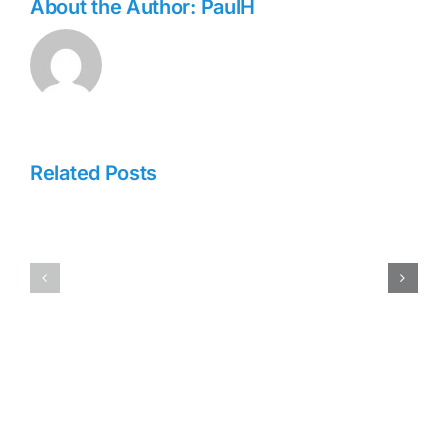
About the Author:
PaulH
Related Posts
Casino
eye
Spinboss
Refer-
GamStop
a-
Integration
Friend
(UK
Bonus:
Players)
Hur
man
tjänar