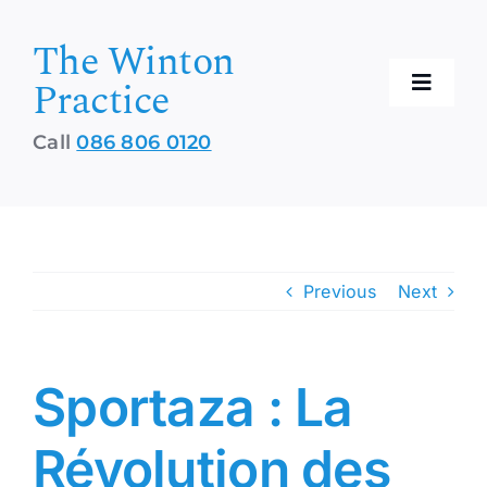
Skip
to
The Winton
content
Practice
Toggle
Naviga
Call
086 806 0120
Home
Osteopathy
Previous
Next
Physiotherapy
Sportaza : La
Treatments
Révolution des
Testimonials