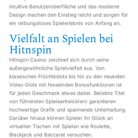
intuitive Benutzeroberfläche und das moderne
Design machen den Einstieg leicht und sorgen für
ein reibungsloses Spielerlebnis von Anfang an.
Vielfalt an Spielen bei
Hitnspin
Hitnspin Casino zeichnet sich durch seine
außergewöhnliche Spielvielfalt aus. Von
klassischen Früchteslots bis hin zu den neuesten
Video-Slots mit fesselnden Bonusfunktionen ist
für jeden Geschmack etwas dabei. Beliebte Titel
von führenden Spieleentwicklern garantieren
hochwertige Grafik und spannende Unterhaltung.
Darüber hinaus können Spieler ihr Glück an
virtuellen Tischen mit Spielen wie Roulette,
Blackjack und Baccarat versuchen.