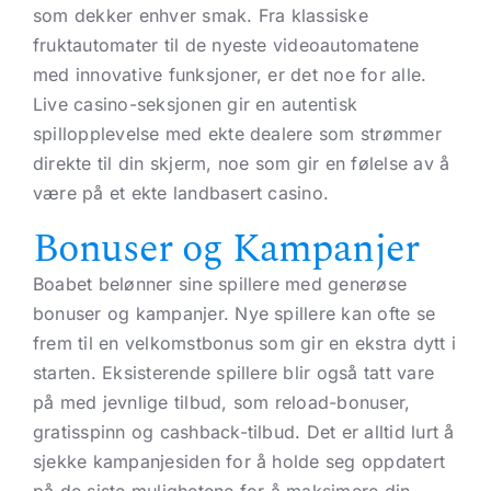
som dekker enhver smak. Fra klassiske
fruktautomater til de nyeste videoautomatene
med innovative funksjoner, er det noe for alle.
Live casino-seksjonen gir en autentisk
spillopplevelse med ekte dealere som strømmer
direkte til din skjerm, noe som gir en følelse av å
være på et ekte landbasert casino.
Bonuser og Kampanjer
Boabet belønner sine spillere med generøse
bonuser og kampanjer. Nye spillere kan ofte se
frem til en velkomstbonus som gir en ekstra dytt i
starten. Eksisterende spillere blir også tatt vare
på med jevnlige tilbud, som reload-bonuser,
gratisspinn og cashback-tilbud. Det er alltid lurt å
sjekke kampanjesiden for å holde seg oppdatert