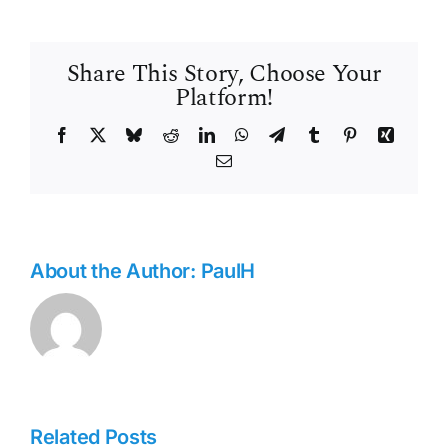
Boabet
Din
Nye
Share This Story, Choose Your
Favoritt
Platform!
for
Online
Facebook
X
Bluesky
Reddit
LinkedIn
WhatsApp
Telegram
Tumblr
Pinterest
Xing
Spill
Email
About the Author:
PaulH
Related Posts