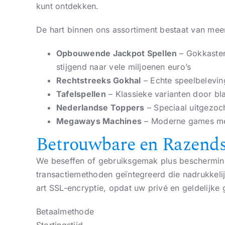
kunt ontdekken.
De hart binnen ons assortiment bestaat van me
Opbouwende Jackpot Spellen
– Gokkasten
stijgend naar vele miljoenen euro’s
Rechtstreeks Gokhal
– Echte speelbeleving
Tafelspellen
– Klassieke varianten door bla
Nederlandse Toppers
– Speciaal uitgezoc
Megaways Machines
– Moderne games met 
Betrouwbare en Razends
We beseffen of gebruiksgemak plus bescherming
transactiemethoden geïntegreerd die nadrukkeli
art SSL-encryptie, opdat uw privé en geldelijke g
Betaalmethode