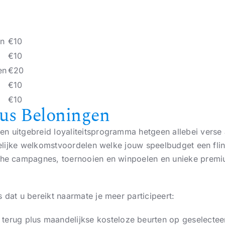
en
€10
€10
en
€20
€10
€10
us Beloningen
n uitgebreid loyaliteitsprogramma hetgeen allebei verse a
kkelijke welkomstvoordelen welke jouw speelbudget een fli
sche campagnes, toernooien en winpoelen en unieke premi
 dat u bereikt naarmate je meer participeert:
 terug plus maandelijkse kosteloze beurten op geselecte