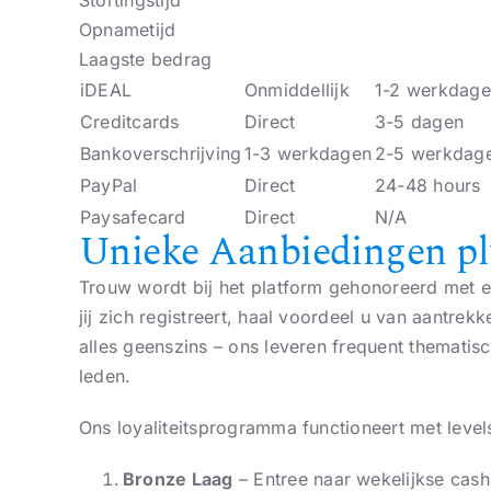
Stortingstijd
Opnametijd
Laagste bedrag
iDEAL
Onmiddellijk
1-2 werkdag
Creditcards
Direct
3-5 dagen
Bankoverschrijving
1-3 werkdagen
2-5 werkdag
PayPal
Direct
24-48 hours
Paysafecard
Direct
N/A
Unieke Aanbiedingen pl
Trouw wordt bij het platform gehonoreerd met ee
jij zich registreert, haal voordeel u van aantre
alles geenszins – ons leveren frequent themati
leden.
Ons loyaliteitsprogramma functioneert met levels
Bronze Laag
– Entree naar wekelijkse cash