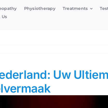
eopathy
Physiotherapy
Treatments
Tes
 Us
Nederland: Uw Ulti
elvermaak