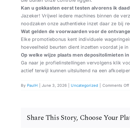
die buiten onze controle liggen.
Kan u gokkasten eerst testen alvorens ik daad
Jazeker! Vrijwel iedere machines binnen de verz
noodzaken onze authentieke inzet daar ze bij r
Wat gelden de voorwaarden voor de ontvange
Elke promotiebonus kent individuele wageringei
hoeveelheid beurten dient inzetten voordat je i
Op welke wijze plaats men depositolimieten i
Ga naar je profielinstellingen vervolgens klik v
actief terwijl kunnen uitsluitend na een afkoel
By
PaulH
|
June 3, 2026
|
Uncategorized
|
Comments Off
Share This Story, Choose Your Pla