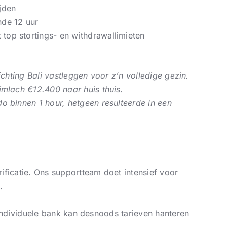
jden
nde 12 uur
top stortings- en withdrawallimieten
chting Bali vastleggen voor z’n volledige gezin.
imlach €12.400 naar huis thuis.
o binnen 1 hour, hetgeen resulteerde in een
ficatie. Ons supportteam doet intensief voor
.
 individuele bank kan desnoods tarieven hanteren