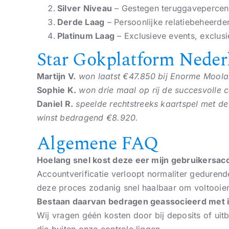
Silver Niveau
– Gestegen teruggavepercenta
Derde Laag
– Persoonlijke relatiebeheerde
Platinum Laag
– Exclusieve events, exclus
Star Gokplatform Neder
Martijn V.
won laatst €47.850 bij Enorme Moolah 
Sophie K.
won drie maal op rij de succesvolle 
Daniel R.
speelde rechtstreeks kaartspel met de
winst bedragend €8.920.
Algemene FAQ
Hoelang snel kost deze eer mijn gebruikersacc
Accountverificatie verloopt normaliter gedurend
deze proces zodanig snel haalbaar om voltooien
Bestaan daarvan bedragen geassocieerd met i
Wij vragen géén kosten door bij deposits of uit