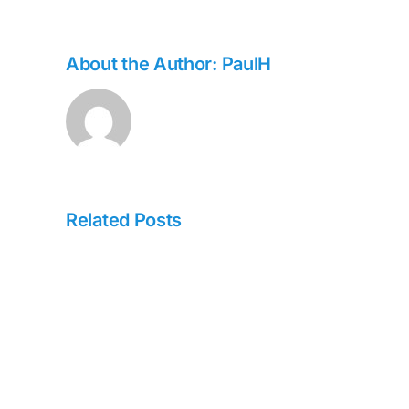
About the Author:
PaulH
Related Posts
Spinboss
GamStop
Integration
(UK
Players)