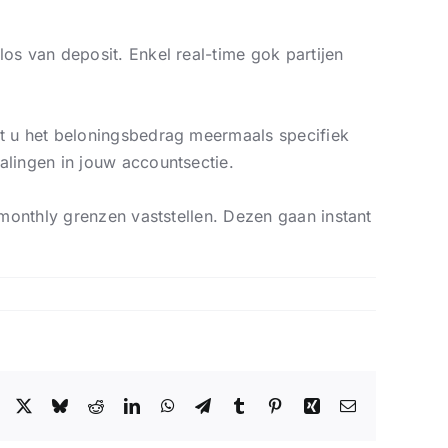
os van deposit. Enkel real-time gok partijen
at u het beloningsbedrag meermaals specifiek
alingen in jouw accountsectie.
 monthly grenzen vaststellen. Dezen gaan instant
Facebook
X
Bluesky
Reddit
LinkedIn
WhatsApp
Telegram
Tumblr
Pinterest
Xing
Email