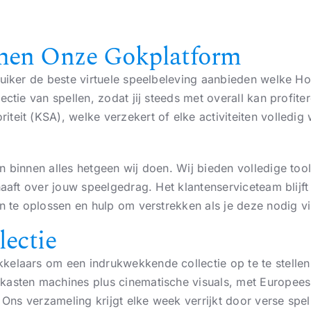
nnen Onze Gokplatform
uiker de beste virtuele speelbeleving aanbieden welke H
ectie van spellen, zodat jij steeds met overall kan profi
teit (KSA), welke verzekert of elke activiteiten volledig
n binnen alles hetgeen wij doen. Wij bieden volledige too
haaft over jouw speelgedrag. Het klantenserviceteam blijf
n te oplossen en hulp om verstrekken als je deze nodig vi
lectie
elaars om een indrukwekkende collectie op te te stellen 
asten machines plus cinematische visuals, met Europees ro
. Ons verzameling krijgt elke week verrijkt door verse spe