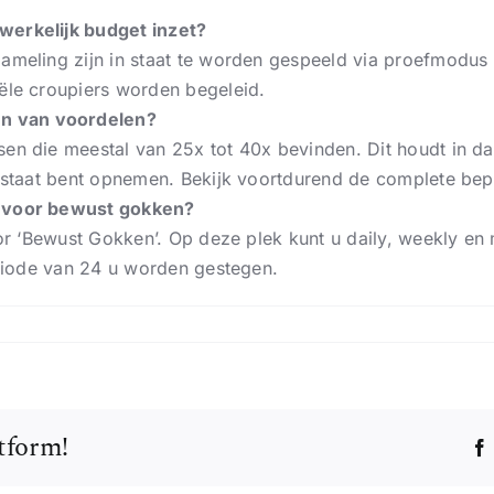
werkelijk budget inzet?
ameling zijn in staat te worden gespeeld via proefmodus l
eële croupiers worden begeleid.
n van voordelen?
sen die meestal van 25x tot 40x bevinden. Dit houdt in d
n staat bent opnemen. Bekijk voortdurend de complete bep
n voor bewust gokken?
oor ‘Bewust Gokken’. Op deze plek kunt u daily, weekly en
periode van 24 u worden gestegen.
on
Star
Speelhuis
Nederland:
Uw
tform!
Ultieme
Bestemming
om