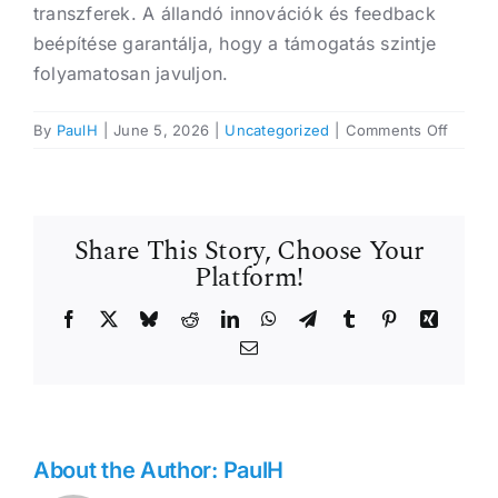
transzferek. A állandó innovációk és feedback
beépítése garantálja, hogy a támogatás szintje
folyamatosan javuljon.
on
By
PaulH
|
June 5, 2026
|
Uncategorized
|
Comments Off
Külföld
Digitáli
Kaszin
Komple
Share This Story, Choose Your
Útmuta
Platform!
a
Világm
Facebook
X
Bluesky
Reddit
LinkedIn
WhatsApp
Telegram
Tumblr
Pinterest
Xing
Kaszin
Email
Világá
About the Author:
PaulH