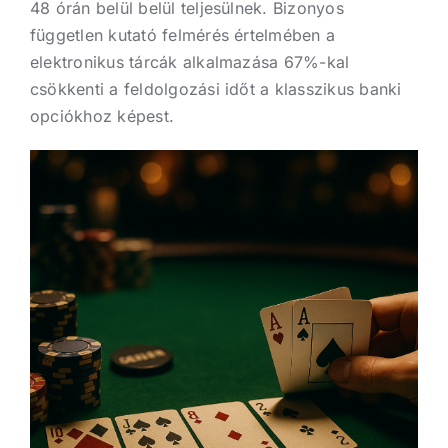
48 órán belül belül teljesülnek. Bizonyos
független kutató felmérés értelmében a
elektronikus tárcák alkalmazása 67%-kal
csökkenti a feldolgozási időt a klasszikus banki
opciókhoz képest.