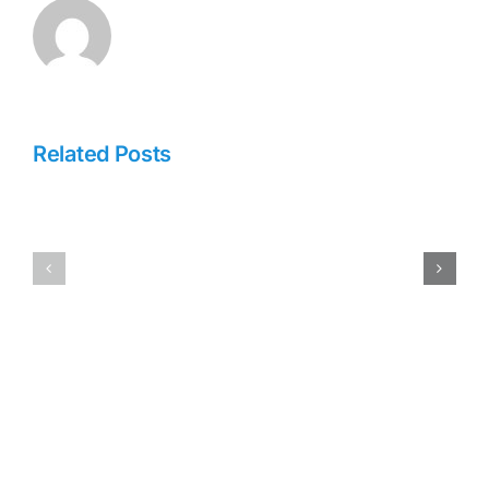
Related Posts
Casino
eye
Spinboss
Refer-
GamStop
a-
Integration
Friend
(UK
Bonus:
Players)
Hur
man
tjänar