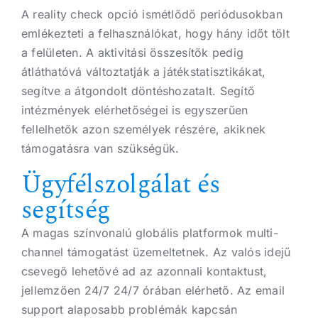
A reality check opció ismétlődő periódusokban
emlékezteti a felhasználókat, hogy hány időt tölt
a felületen. A aktivitási összesítők pedig
átláthatóvá változtatják a játékstatisztikákat,
segítve a átgondolt döntéshozatalt. Segítő
intézmények elérhetőségei is egyszerűen
fellelhetők azon személyek részére, akiknek
támogatásra van szükségük.
Ügyfélszolgálat és
segítség
A magas színvonalú globális platformok multi-
channel támogatást üzemeltetnek. Az valós idejű
csevegő lehetővé ad az azonnali kontaktust,
jellemzően 24/7 24/7 órában elérhető. Az email
support alaposabb problémák kapcsán