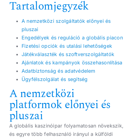
Tartalomjegyzék
A nemzetközi szolgáltatók előnyei és
pluszai
Engedélyek és reguláció a globális piacon
Fizetési opciók és utalási lehetőségek
Játékválaszték és szoftverszolgáltatók
Ajánlatok és kampányok összehasonlítása
Adatbiztonság és adatvédelem
Ügyfélszolgálat és segítség
A nemzetközi
platformok előnyei és
pluszai
A globális kaszinóipar folyamatosan növekszik,
és egyre több felhasználó irányul a külföldi