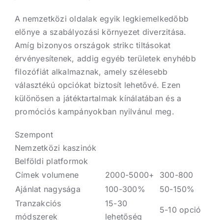
A nemzetközi oldalak egyik legkiemelkedőbb
előnye a szabályozási környezet diverzitása.
Amíg bizonyos országok strikc tiltásokat
érvényesítenek, addig egyéb területek enyhébb
filozófiát alkalmaznak, amely szélesebb
választékú opciókat biztosít lehetővé. Ezen
különösen a játéktartalmak kínálatában és a
promóciós kampányokban nyilvánul meg.
Szempont
Nemzetközi kaszinók
Belföldi platformok
Címek volumene
2000-5000+
300-800
Ajánlat nagysága
100-300%
50-150%
Tranzakciós
15-30
5-10 opció
módszerek
lehetőség