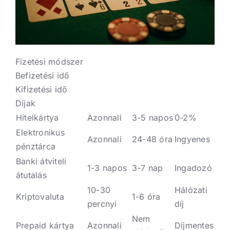
Fizetési módszer
Befizetési idő
Kifizetési idő
Díjak
Hitelkártya
Azonnali
3-5 napos
0-2%
Elektronikus
Azonnali
24-48 óra
Ingyenes
pénztárca
Banki átviteli
1-3 napos
3-7 nap
Ingadozó
átutalás
10-30
Hálózati
Kriptovaluta
1-6 óra
percnyi
díj
Nem
Prepaid kártya
Azonnali
Díjmentes