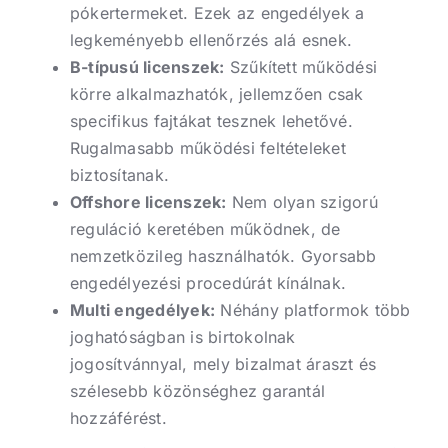
pókertermeket. Ezek az engedélyek a
legkeményebb ellenőrzés alá esnek.
B-típusú licenszek:
Szűkített működési
körre alkalmazhatók, jellemzően csak
specifikus fajtákat tesznek lehetővé.
Rugalmasabb működési feltételeket
biztosítanak.
Offshore licenszek:
Nem olyan szigorú
reguláció keretében működnek, de
nemzetközileg használhatók. Gyorsabb
engedélyezési procedúrát kínálnak.
Multi engedélyek:
Néhány platformok több
joghatóságban is birtokolnak
jogosítvánnyal, mely bizalmat áraszt és
szélesebb közönséghez garantál
hozzáférést.