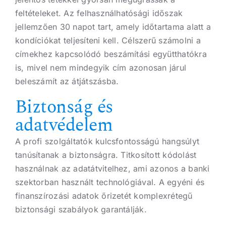
feltételeket. Az felhasználhatósági időszak
jellemzően 30 napot tart, amely időtartama alatt a
kondíciókat teljesíteni kell. Célszerű számolni a
címekhez kapcsolódó beszámítási együtthatókra
is, mivel nem mindegyik cím azonosan járul
beleszámít az átjátszásba.
Biztonság és
adatvédelem
A profi szolgáltatók kulcsfontosságú hangsúlyt
tanúsítanak a biztonságra. Titkosított kódolást
használnak az adatátvitelhez, ami azonos a banki
szektorban használt technológiával. A egyéni és
finanszírozási adatok őrizetét komplexrétegű
biztonsági szabályok garantálják.