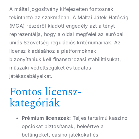
A máltai jogosítvány kifejezetten fontosnak
tekinthető az szakmában. A Máltai Játék Hatóság
(MGA) részéről kiadott engedély azt a tényt
reprezentálja, hogy a oldal megfelel az európai
uniós Szövetség regulációs kritériumainak. Az
licensz kiadásához a platformoknak
bizonyítaniuk kell finanszírozási stabilitásukat,
műszaki védettségüket és tudatos
játékszabályaikat.
Fontos licensz-
kategóriák
Prémium licenszek:
Teljes tartalmú kaszinó
opciókat biztosítanak, beleértve a
bettingeket, casino játékokat és