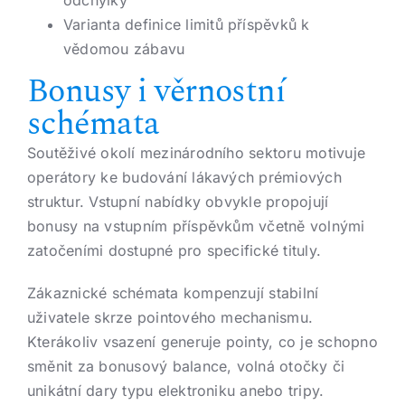
Varianta definice limitů příspěvků k
vědomou zábavu
Bonusy i věrnostní
schémata
Soutěživé okolí mezinárodního sektoru motivuje
operátory ke budování lákavých prémiových
struktur. Vstupní nabídky obvykle propojují
bonusy na vstupním příspěvkům včetně volnými
zatočeními dostupné pro specifické tituly.
Zákaznické schémata kompenzují stabilní
uživatele skrze pointového mechanismu.
Kterákoliv vsazení generuje pointy, co je schopno
směnit za bonusový balance, volná otočky či
unikátní dary typu elektroniku anebo tripy.