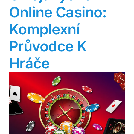
Online Casino:
FAQs
Komplexní
Fees & Cancellations
Průvodce K
Contact Us
Hráče