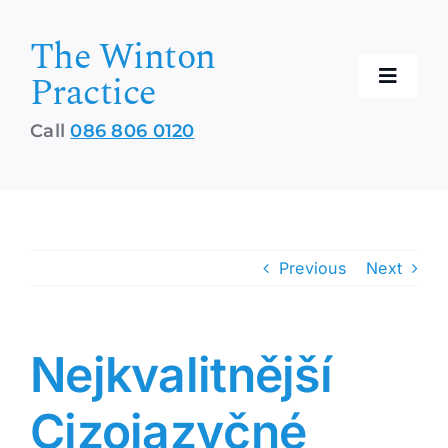
Skip
to
The Winton
content
Practice
Toggle
Naviga
Call
086 806 0120
Home
Osteopathy
Previous
Next
Physiotherapy
Nejkvalitnější
Treatments
Cizojazyčné
Testimonials