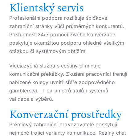
Klientský servis
Profesionální podpora rozlišuje špičkové
zahraniční stránky vůči průměrných konkurentů.
Přístupnost 24/7 pomocí živého konverzace
poskytuje okamžitou podporu ohledně všelikým
otázkou či systémovým obtížím.
Vícejazyčná služba s češtiny eliminuje
komunikační překážky. Zkušení pracovníci trenují
nabízené kolegy uvnitř sféře zodpovědného
gamblerství, IT parametrů titulů i systémů
validace a výběrů.
Konverzační prostředky
Prémiový zahraniční provozovatelé poskytují
nejméně trojici varianty komunikace. Reálný chat