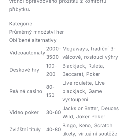
vrchol opravdového prožitku z komfortu
příbytku.
Kategorie
Průměrný množství her
Oblíbené alternativy
2000-
Megaways, tradiční 3-
Videoautomaty
3500
válcové, rostoucí výhry
100-
Blackjack, Ruleta,
Deskové hry
200
Baccarat, Poker
Live roulette, Live
80-
Reálné casino
blackjack, Game
150
vystoupení
Jacks or Better, Deuces
Video poker
30-60
Wild, Joker Poker
Bingo, Keno, Scratch
Zvláštní tituly
40-80
tikety, virtuální soutěže