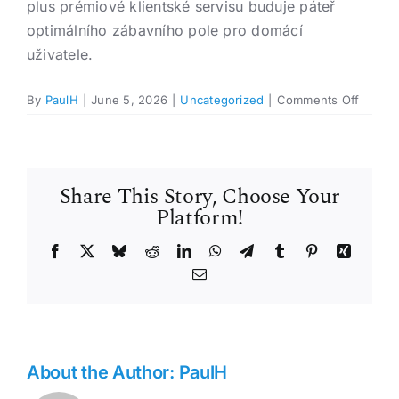
plus prémiové klientské servisu buduje páteř
optimálního zábavního pole pro domácí
uživatele.
on
By
PaulH
|
June 5, 2026
|
Uncategorized
|
Comments Off
Nejkval
Cizoja
Online
Casino
Share This Story, Choose Your
Komple
Platform!
Průvo
K
Facebook
X
Bluesky
Reddit
LinkedIn
WhatsApp
Telegram
Tumblr
Pinterest
Xing
Hráče
Email
About the Author:
PaulH