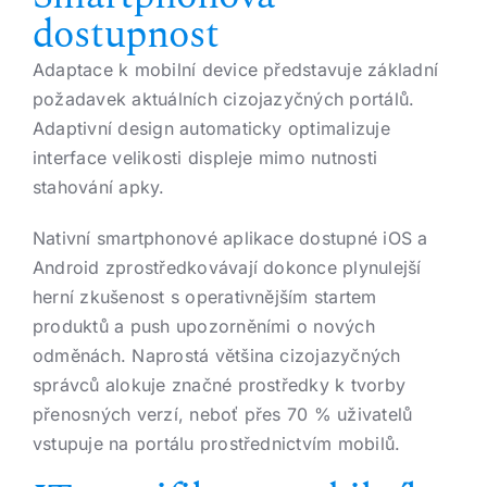
dostupnost
Adaptace k mobilní device představuje základní
požadavek aktuálních cizojazyčných portálů.
Adaptivní design automaticky optimalizuje
interface velikosti displeje mimo nutnosti
stahování apky.
Nativní smartphonové aplikace dostupné iOS a
Android zprostředkovávají dokonce plynulejší
herní zkušenost s operativnějším startem
produktů a push upozorněními o nových
odměnách. Naprostá většina cizojazyčných
správců alokuje značné prostředky k tvorby
přenosných verzí, neboť přes 70 % uživatelů
vstupuje na portálu prostřednictvím mobilů.