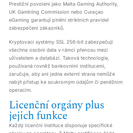
Prestižní povolení jako Malta Gaming Authority,
UK Gambling Commission nebo Curaçao
eGaming garantují plnění striktních pravidel
zabezpečení zákazníků.
Kryptovací systémy SSL 256-bit zabezpečují
všechna osobní data v rámci přenosu mezi
uživatelem a databází. Taková technologie,
používaná rovněž bankovními institucemi,
zaručuje, aby ani jedna externí strana nemůže
nabýt přístup ke soukromým údajům či peněžním
operacím.
Licenční orgány plus
jejich funkce
Každý licenční instituce disponuje specifické