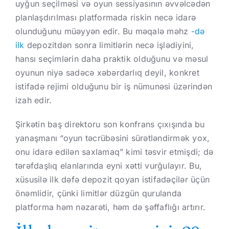
uyğun seçilməsi və oyun sessiyasının əvvəlcədən
planlaşdırılması platformada riskin necə idarə
olunduğunu müəyyən edir. Bu məqalə məhz
-də
ilk
depozitdən sonra limitlərin necə işlədiyini,
hansı seçimlərin daha praktik olduğunu və məsul
oyunun niyə sadəcə xəbərdarlıq deyil, konkret
istifadə rejimi olduğunu bir iş nümunəsi üzərindən
izah edir.
Şirkətin baş direktoru son konfrans çıxışında bu
yanaşmanı “oyun təcrübəsini sürətləndirmək yox,
onu idarə edilən saxlamaq” kimi təsvir etmişdi; də
tərəfdaşlıq elanlarında eyni xətti vurğulayır. Bu,
xüsusilə ilk dəfə depozit qoyan istifadəçilər üçün
önəmlidir, çünki limitlər düzgün qurulanda
platforma həm nəzarəti, həm də şəffaflığı artırır.