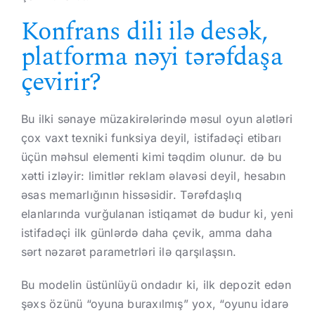
Konfrans dili ilə desək,
platforma nəyi tərəfdaşa
çevirir?
Bu ilki sənaye müzakirələrində məsul oyun alətləri
çox vaxt texniki funksiya deyil, istifadəçi etibarı
üçün məhsul elementi kimi təqdim olunur. də bu
xətti izləyir: limitlər reklam əlavəsi deyil, hesabın
əsas memarlığının hissəsidir. Tərəfdaşlıq
elanlarında vurğulanan istiqamət də budur ki, yeni
istifadəçi ilk günlərdə daha çevik, amma daha
sərt nəzarət parametrləri ilə qarşılaşsın.
Bu modelin üstünlüyü ondadır ki, ilk depozit edən
şəxs özünü “oyuna buraxılmış” yox, “oyunu idarə