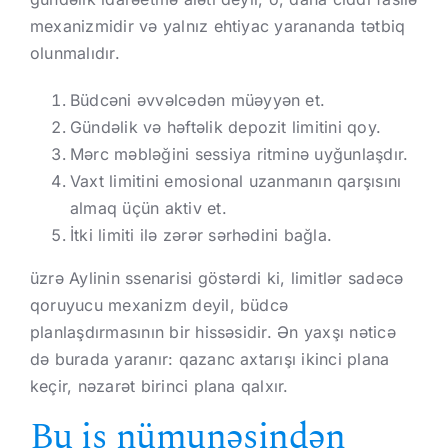
mexanizmidir və yalnız ehtiyac yarananda tətbiq
olunmalıdır.
Büdcəni əvvəlcədən müəyyən et.
Gündəlik və həftəlik depozit limitini qoy.
Mərc məbləğini sessiya ritminə uyğunlaşdır.
Vaxt limitini emosional uzanmanın qarşısını
almaq üçün aktiv et.
İtki limiti ilə zərər sərhədini bağla.
üzrə Aylinin ssenarisi göstərdi ki, limitlər sadəcə
qoruyucu mexanizm deyil, büdcə
planlaşdırmasının bir hissəsidir. Ən yaxşı nəticə
də burada yaranır: qazanc axtarışı ikinci plana
keçir, nəzarət birinci plana qalxır.
Bu iş nümunəsindən