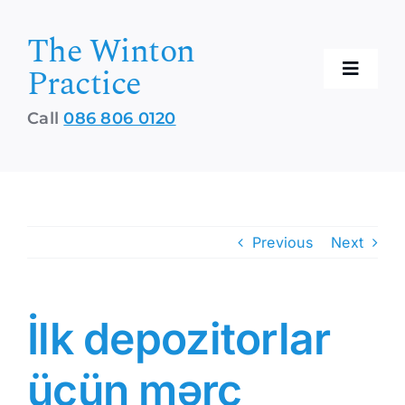
Skip
to
The Winton
content
Practice
Toggle
Naviga
Call
086 806 0120
Home
Osteopathy
Previous
Next
Physiotherapy
İlk depozitorlar
Treatments
üçün mərc
Testimonials