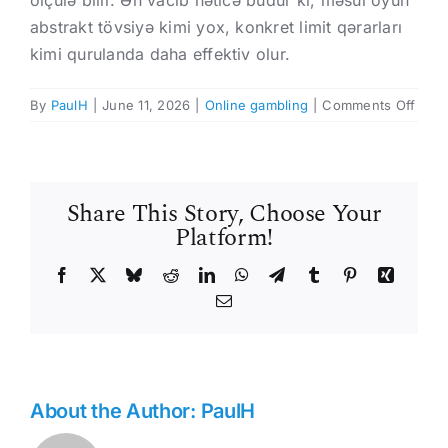
ölçülə bilir. Ən vacib nəticə budur ki, məsul oyun
abstrakt tövsiyə kimi yox, konkret limit qərarları
kimi qurulanda daha effektiv olur.
on
By
PaulH
|
June 11, 2026
|
Online gambling
|
Comments Off
İlk
depoz
üçün
mərc
Share This Story, Choose Your
limitl
Platform!
və
məsu
Facebook
X
Bluesky
Reddit
LinkedIn
WhatsApp
Telegram
Tumblr
Pinterest
Xing
oyun
Email
qayda
About the Author:
PaulH