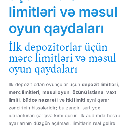
limitləri və məsul
FAQs
oyun qaydaları
Fees & Cancellations
İlk depozitorlar üçün
Contact Us
mərc limitləri və məsul
oyun qaydaları
İlk depozit edən oyunçular üçün
depozit limitləri
,
mərc limitləri
,
məsul oyun
,
özünü istisna
,
vaxt
limiti
,
büdcə nəzarəti
və
itki limiti
eyni qərar
zəncirinin hissələridir; bu zənciri sərt yox,
idarəolunan çərçivə kimi qurur. İlk addımda hesab
ayarlarının düzgün açılması, limitlərin real gəlirə