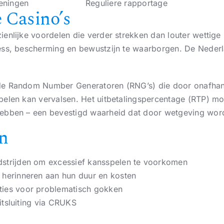
keningen
Reguliere rapportage
 Casino’s
enlijke voordelen die verder strekken dan louter wettige
ess, bescherming en bewustzijn te waarborgen. De Nederla
e Random Number Generatoren (RNG’s) die door onafhankel
pelen kan vervalsen. Het uitbetalingspercentage (RTP) m
hebben – een bevestigd waarheid dat door wetgeving wor
n
dstrijden om excessief kansspelen te voorkomen
s herinneren aan hun duur en kosten
ties voor problematisch gokken
uitsluiting via CRUKS