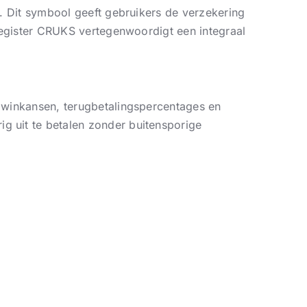
. Dit symbool geeft gebruikers de verzekering
register CRUKS vertegenwoordigt een integraal
 winkansen, terugbetalingspercentages en
 uit te betalen zonder buitensporige