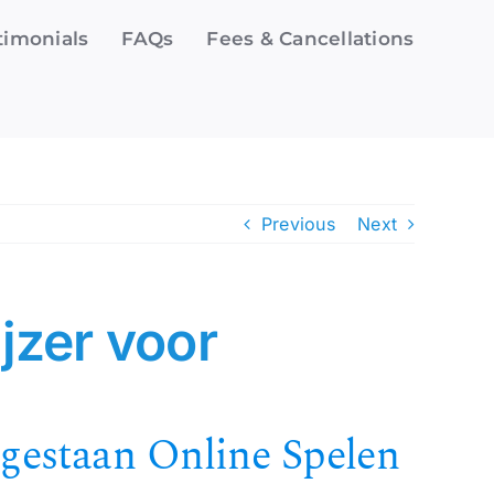
timonials
FAQs
Fees & Cancellations
Previous
Next
jzer voor
gestaan Online Spelen