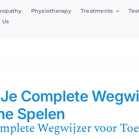
eopathy
Physiotherapy
Treatments
Tes
 Us
: Je Complete Wegwi
ne Spelen
omplete Wegwijzer voor Toe