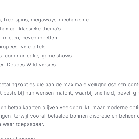
n, free spins, megaways-mechanisme
anica, klassieke thema’s
limieten, neven inzetten
ropees, vele tafels
rs, communicatie, game shows
er, Deuces Wild versies
etalingsopties die aan de maximale veiligheidseisen con
t beste bij hun wensen matcht, waarbij snelheid, beveiligi
en betaalkaarten blijven veelgebruikt, maar moderne opti
ingen, terwijl vooraf betaalde bonnen discretie en behee
e waar toepasbaar.
ane goedkeuring