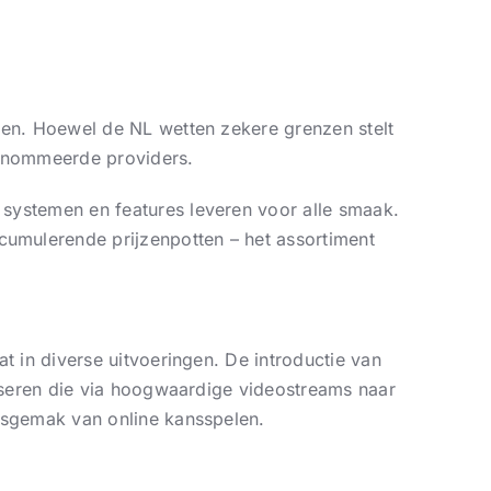
ren. Hoewel de NL wetten zekere grenzen stelt
erenommeerde providers.
systemen en features leveren voor alle smaak.
umulerende prijzenpotten – het assortiment
t in diverse uitvoeringen. De introductie van
niseren die via hoogwaardige videostreams naar
ksgemak van online kansspelen.