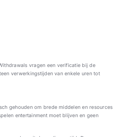
thdrawals vragen een verificatie bij de
teen verwerkingstijden van enkele uren tot
idisch gehouden om brede middelen en resources
spelen entertainment moet blijven en geen